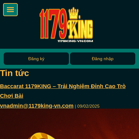
Đăng ký
Đăng nhập
Tin tức
Baccarat 1179KING – Trải Nghiệm Đỉnh Cao Trò
Chơi Bài
vnadmin@1179king-vn.com
|
09/02/2025