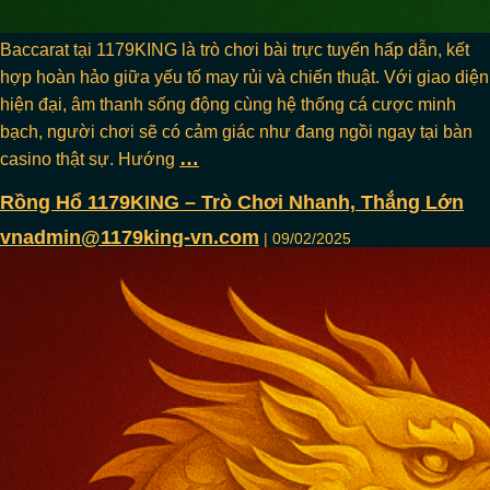
Baccarat tại 1179KING là trò chơi bài trực tuyến hấp dẫn, kết
hợp hoàn hảo giữa yếu tố may rủi và chiến thuật. Với giao diện
hiện đại, âm thanh sống động cùng hệ thống cá cược minh
bạch, người chơi sẽ có cảm giác như đang ngồi ngay tại bàn
…
casino thật sự. Hướng
Rồng Hổ 1179KING – Trò Chơi Nhanh, Thắng Lớn
vnadmin@1179king-vn.com
|
09/02/2025